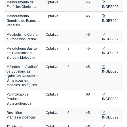
Melhoramento de
Optativa
3
45
Espécies Olerícolas
INGEB023
Melhoramento
Optativa
3
45
Genético de Espécies
INGEB024
Vegetais
Metabolismo Celular
Optativa
45
e Processos Redox
INGEB057
Metodologia Básica
Optativa
3
45
em Bioquímica e
INGEB025
Biologia Molecular
Métodos de Avaliação
Optativa
3
45
de Substâncias
INGEB026
Químicas Naturais e
Sintéticoas em
Modelos Biológicos
Purificação de
Optativa
60
Produtos
INGEB028
Biotecnológicos
Resistência de
Optativa
3
45
Plantas a Doenças
INGEB029
Técnicas e
Optativa
3
45