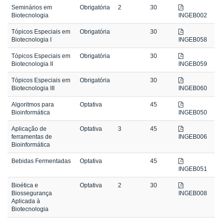
Seminários em
Obrigatória
2
30
Biotecnologia
INGEB002
Tópicos Especiais em
Obrigatória
30
Biotecnologia I
INGEB058
Tópicos Especiais em
Obrigatória
30
Biotecnologia II
INGEB059
Tópicos Especiais em
Obrigatória
30
Biotecnologia III
INGEB060
Algoritmos para
Optativa
45
Bioinformática
INGEB050
Aplicação de
Optativa
3
45
ferramentas de
INGEB006
Bioinformática
Bebidas Fermentadas
Optativa
45
INGEB051
Bioética e
Optativa
2
30
Biossegurança
INGEB008
Aplicada à
Biotecnologia