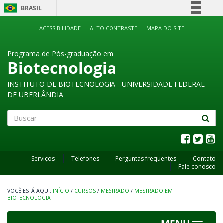
BRASIL
Simplifique!
ACESSIBILIDADE
ALTO CONTRASTE
MAPA DO SITE
Comunica BR
Programa de Pós-graduação em
Participe
Biotecnologia
Acesso à informação
INSTITUTO DE BIOTECNOLOGIA - UNIVERSIDADE FEDERAL
Legislação
DE UBERLÂNDIA
Canais
Buscar
Serviços
Telefones
Perguntas frequentes
Contato
Fale conosco
INÍCIO
/
CURSOS
/
MESTRADO
/
MESTRADO EM
BIOTECNOLOGIA