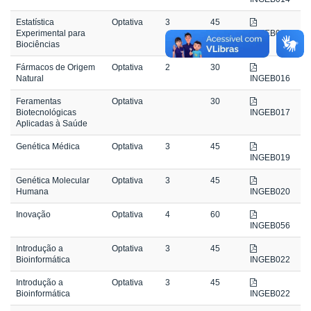
Estatística
Optativa
3
45
Experimental para
INGEB015
Biociências
Fármacos de Origem
Optativa
2
30
Natural
INGEB016
Feramentas
Optativa
30
Biotecnológicas
INGEB017
Aplicadas à Saúde
Genética Médica
Optativa
3
45
INGEB019
Genética Molecular
Optativa
3
45
Humana
INGEB020
Inovação
Optativa
4
60
INGEB056
Introdução a
Optativa
3
45
Bioinformática
INGEB022
Introdução a
Optativa
3
45
Bioinformática
INGEB022