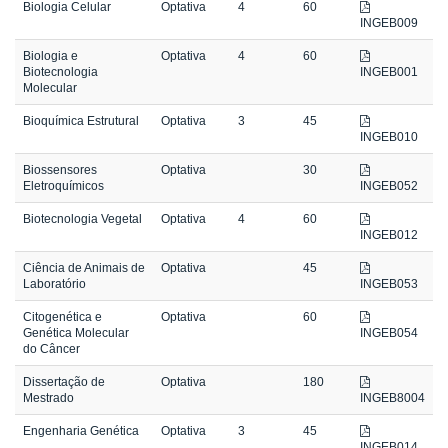
Biologia Celular
Optativa
4
60
INGEB009
Biologia e
Optativa
4
60
Biotecnologia
INGEB001
Molecular
Bioquímica Estrutural
Optativa
3
45
INGEB010
Biossensores
Optativa
30
Eletroquímicos
INGEB052
Biotecnologia Vegetal
Optativa
4
60
INGEB012
Ciência de Animais de
Optativa
45
Laboratório
INGEB053
Citogenética e
Optativa
60
Genética Molecular
INGEB054
do Câncer
Dissertação de
Optativa
180
Mestrado
INGEB8004
Engenharia Genética
Optativa
3
45
INGEB014