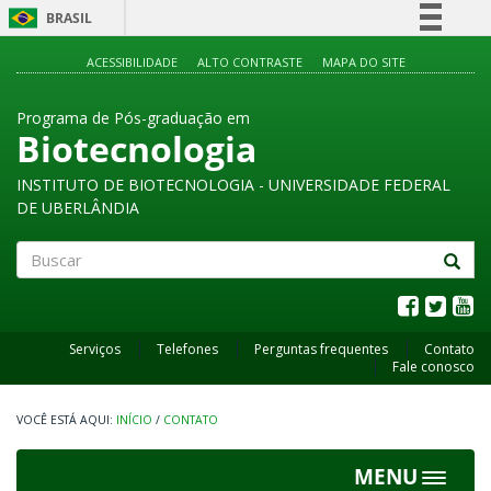
BRASIL
Simplifique!
ACESSIBILIDADE
ALTO CONTRASTE
MAPA DO SITE
Comunica BR
Programa de Pós-graduação em
Participe
Biotecnologia
Acesso à informação
INSTITUTO DE BIOTECNOLOGIA - UNIVERSIDADE FEDERAL
Legislação
DE UBERLÂNDIA
Canais
Buscar
Serviços
Telefones
Perguntas frequentes
Contato
Fale conosco
INÍCIO
/
CONTATO
MENU
Toggle