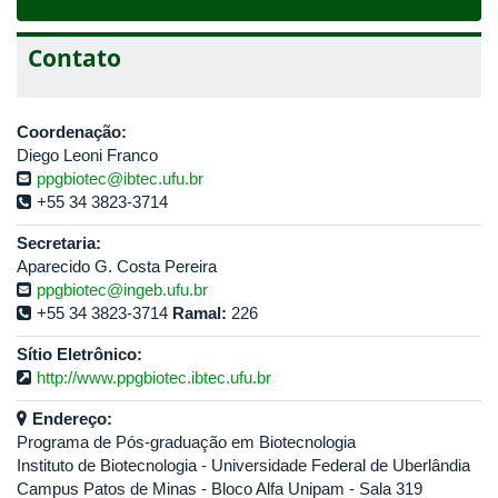
navigat
Contato
Coordenação:
Diego Leoni Franco
ppgbiotec@ibtec.ufu.br
+55 34 3823-3714
Secretaria:
Aparecido G. Costa Pereira
ppgbiotec@ingeb.ufu.br
+55 34 3823-3714
Ramal:
226
Sítio Eletrônico:
http://www.ppgbiotec.ibtec.ufu.br
Endereço:
Programa de Pós-graduação em Biotecnologia
Instituto de Biotecnologia - Universidade Federal de Uberlândia
Campus Patos de Minas - Bloco Alfa Unipam - Sala 319