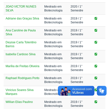
JOAO VICTOR NUNES
Mestrado em
2020
/ 1°
SILVA
Biotecnologia
Semestre
Adriane das Graças Silva
Mestrado em
2019
/ 1°
Biotecnologia
Semestre
Ana Caroline de Paula
Mestrado em
2019
/ 1°
Silva
Biotecnologia
Semestre
Deysse Carla Tolentino
Mestrado em
2019
/ 1°
Barros
Biotecnologia
Semestre
Isabella Cardoso Silva
Mestrado em
2019
/ 1°
Biotecnologia
Semestre
Marília de Freitas Oliveira
Mestrado em
2019
/ 1°
Biotecnologia
Semestre
Raphael Rodrigues Porto
Mestrado em
2019
/ 1°
Biotecnologia
Semestre
Vinicius Soares Silva
Mestrado em
2019
/ 1°
Marques
Biotecnologia
Semestre
Willian Elias Paulino
Mestrado em
2019
/ 1°
Biotecnologia
Semestre