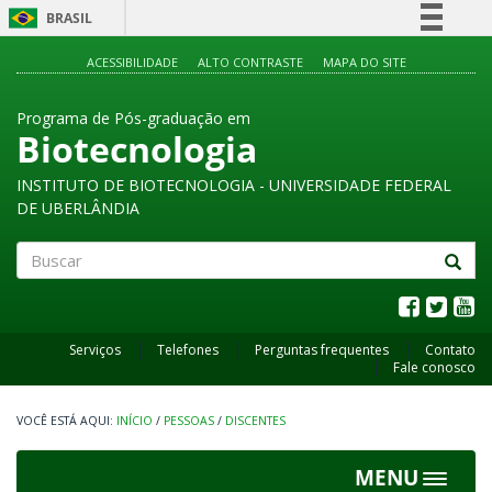
BRASIL
Simplifique!
ACESSIBILIDADE
ALTO CONTRASTE
MAPA DO SITE
Comunica BR
Programa de Pós-graduação em
Participe
Biotecnologia
Acesso à informação
INSTITUTO DE BIOTECNOLOGIA - UNIVERSIDADE FEDERAL
Legislação
DE UBERLÂNDIA
Canais
Buscar
Serviços
Telefones
Perguntas frequentes
Contato
Fale conosco
INÍCIO
/
PESSOAS
/
DISCENTES
MENU
Toggle