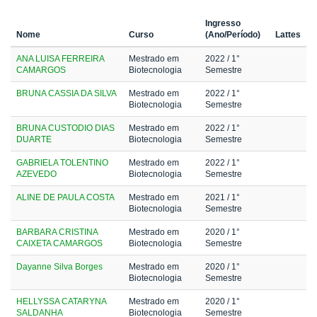
Ingresso
Nome
Curso
(Ano/Período)
Lattes
ANA LUISA FERREIRA
Mestrado em
2022
/ 1°
CAMARGOS
Biotecnologia
Semestre
BRUNA CASSIA DA SILVA
Mestrado em
2022
/ 1°
Biotecnologia
Semestre
BRUNA CUSTODIO DIAS
Mestrado em
2022
/ 1°
DUARTE
Biotecnologia
Semestre
GABRIELA TOLENTINO
Mestrado em
2022
/ 1°
AZEVEDO
Biotecnologia
Semestre
ALINE DE PAULA COSTA
Mestrado em
2021
/ 1°
Biotecnologia
Semestre
BARBARA CRISTINA
Mestrado em
2020
/ 1°
CAIXETA CAMARGOS
Biotecnologia
Semestre
Dayanne Silva Borges
Mestrado em
2020
/ 1°
Biotecnologia
Semestre
HELLYSSA CATARYNA
Mestrado em
2020
/ 1°
SALDANHA
Biotecnologia
Semestre