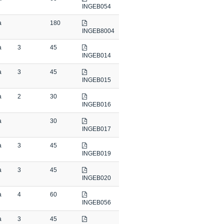
INGEB054
a
180
INGEB8004
a
3
45
INGEB014
a
3
45
INGEB015
a
2
30
INGEB016
a
30
INGEB017
a
3
45
INGEB019
a
3
45
INGEB020
a
4
60
INGEB056
a
3
45