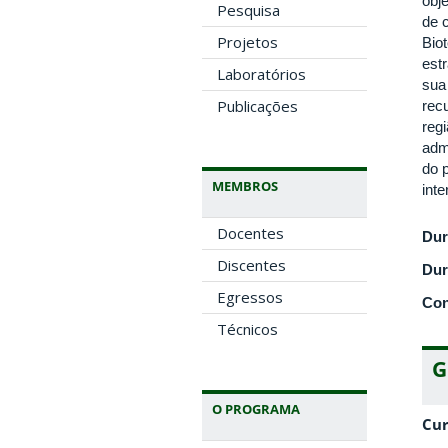
obj
Pesquisa
de 
Projetos
Bio
est
Laboratórios
sua
Publicações
rec
reg
adm
do 
MEMBROS
int
Docentes
Dur
Discentes
Dur
Egressos
Con
Técnicos
G
O PROGRAMA
Cur