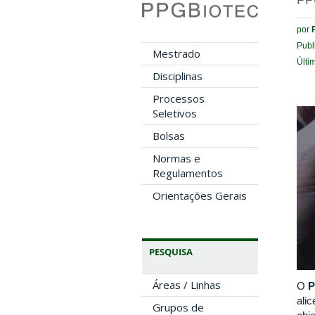
PP
por
Publ
Mestrado
Últi
Disciplinas
Processos
Seletivos
Bolsas
Normas e
Regulamentos
Orientações Gerais
PESQUISA
Áreas / Linhas
O
P
ali
Grupos de