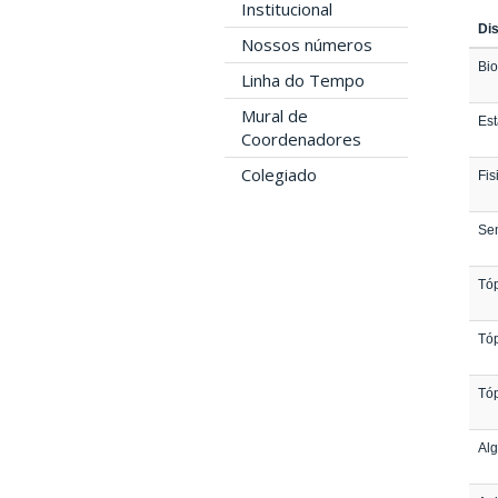
Institucional
Dis
Nossos números
Bio
Linha do Tempo
Mural de
Es
Coordenadores
Colegiado
Fi
Sem
Tóp
Tóp
Tóp
Alg