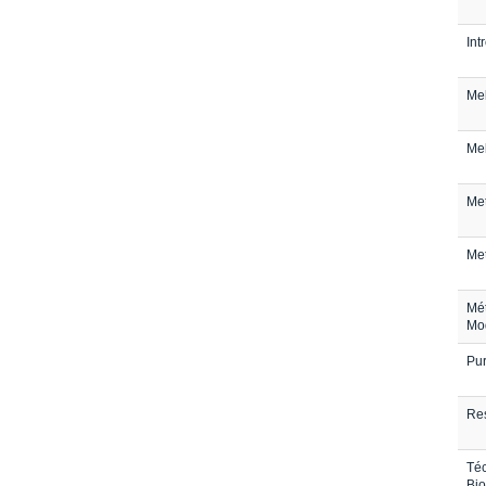
Int
Mel
Mel
Met
Met
Mét
Mod
Pur
Res
Téc
Bio