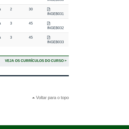
a
2
30
INGEB031
a
3
45
INGEB032
a
3
45
INGEB033
VEJA OS CURRÍCULOS DO CURSO >
Voltar para o topo