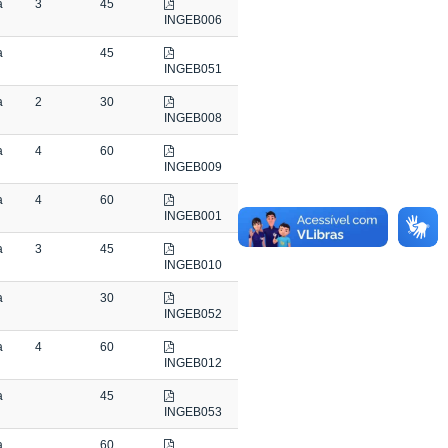
a
3
45
INGEB006
a
45
INGEB051
a
2
30
INGEB008
a
4
60
INGEB009
a
4
60
INGEB001
a
3
45
INGEB010
a
30
INGEB052
a
4
60
INGEB012
a
45
INGEB053
a
60