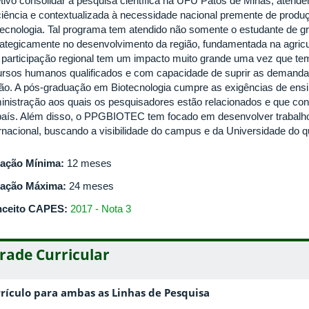
etivo consolidar a pesquisa científica na UFU Patos de Minas, aten
ciência e contextualizada à necessidade nacional premente de prod
tecnologia. Tal programa tem atendido não somente o estudante de
rategicamente no desenvolvimento da região, fundamentada na agricul
 participação regional tem um impacto muito grande uma vez que te
ursos humanos qualificados e com capacidade de suprir as demanda
ião. A pós-graduação em Biotecnologia cumpre as exigências de ensi
inistração aos quais os pesquisadores estão relacionados e que cont
país. Além disso, o PPGBIOTEC tem focado em desenvolver trabalho
ernacional, buscando a visibilidade do campus e da Universidade do qu
ação Mínima:
12 meses
ação Máxima:
24 meses
ceito CAPES:
2017 - Nota 3
rade Curricular
rículo para ambas as Linhas de Pesquisa