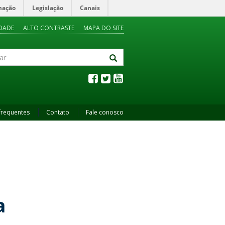
mação
Legislação
Canais
IDADE
ALTO CONTRASTE
MAPA DO SITE
frequentes
Contato
Fale conosco
a