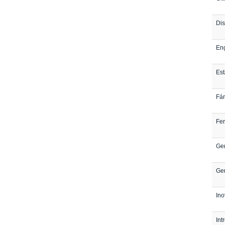
Dis
En
Est
Fá
Fer
Ge
Ge
In
Int