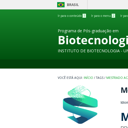
BRASIL
Ir para o conteúdo
1
Ir para o menu
2
Ir pa
Programa de Pós-graduação em
Biotecnolog
INSTITUTO DE BIOTECNOLOGIA - U
INÍCIO
/
TAGS
/
MESTRADO AC
M
Idio
M