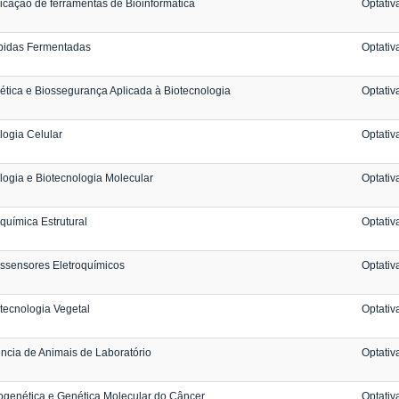
icação de ferramentas de Bioinformática
Optativ
bidas Fermentadas
Optativ
ética e Biossegurança Aplicada à Biotecnologia
Optativ
logia Celular
Optativ
logia e Biotecnologia Molecular
Optativ
química Estrutural
Optativ
ssensores Eletroquímicos
Optativ
tecnologia Vegetal
Optativ
ncia de Animais de Laboratório
Optativ
ogenética e Genética Molecular do Câncer
Optativ