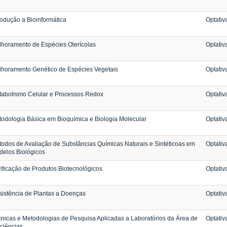
rodução a Bioinformática
Optativ
horamento de Espécies Olerícolas
Optativ
horamento Genético de Espécies Vegetais
Optativ
abolismo Celular e Processos Redox
Optativ
odologia Básica em Bioquímica e Biologia Molecular
Optativ
odos de Avaliação de Substâncias Químicas Naturais e Sintéticoas em
Optativ
elos Biológicos
ificação de Produtos Biotecnológicos
Optativ
istência de Plantas a Doenças
Optativ
nicas e Metodologias de Pesquisa Aplicadas a Laboratórios da Área de
Optativ
ciências