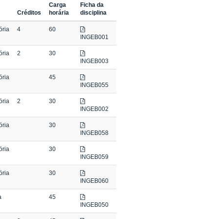
Carga
Ficha da
Créditos
horária
disciplina
ória
4
60
INGEB001
ória
2
30
INGEB003
ória
45
INGEB055
ória
2
30
INGEB002
ória
30
INGEB058
ória
30
INGEB059
ória
30
INGEB060
a
45
INGEB050