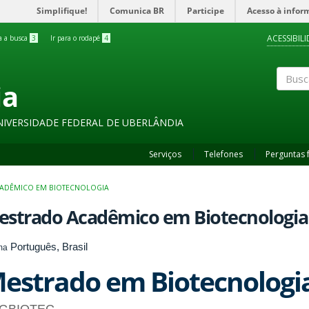
Simplifique!
Comunica BR
Participe
Acesso à infor
ACESSIBIL
ra a busca
3
Ir para o rodapé
4
ia
Buscar
NIVERSIDADE FEDERAL DE UBERLÂNDIA
Serviços
Telefones
Perguntas 
ADÊMICO EM BIOTECNOLOGIA
estrado Acadêmico em Biotecnologia
Português, Brasil
ma
estrado em Biotecnologi