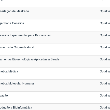
sertação de Mestrado
Optativ
genharia Genética
Optativ
atística Experimental para Biociências
Optativ
rmacos de Origem Natural
Optativ
amentas Biotecnológicas Aplicadas à Saúde
Optativ
nética Médica
Optativ
nética Molecular Humana
Optativ
ovação
Optativ
rodução a Bioinformática
Optativ