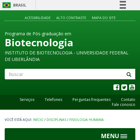
BRASIL
Simplifique!
ACESSIBILIDADE
ALTO CONTRASTE
MAPA DO SITE
Comunica BR
Programa de Pós-graduação em
Participe
Biotecnologia
Acesso à informação
INSTITUTO DE BIOTECNOLOGIA - UNIVERSIDADE FEDERAL
Legislação
DE UBERLÂNDIA
Canais
Buscar
Serviços
Telefones
Perguntas frequentes
Contato
Fale conosco
INÍCIO
/
DISCIPLINAS
/
FISIOLOGIA HUMANA
MENU
Toggle