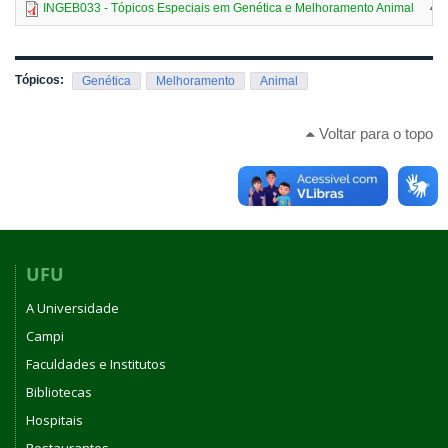
INGEB033 - Tópicos Especiais em Genética e Melhoramento Animal
46
Tópicos:
Genética
Melhoramento
Animal
Voltar para o topo
UFU
A Universidade
Campi
Faculdades e Institutos
Bibliotecas
Hospitais