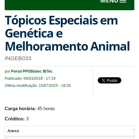
MENU
Toggle
navigat
Tópicos Especiais em
Genética e
Melhoramento Animal
INGEB033
por
Portal PPGBiotec IBTec
Publicado: 06/03/2018 - 17:19
Última modificação: 15/07/2025 - 18:26
Carga horária:
45 horas
Créditos:
3
Anexo
Ta