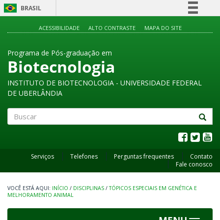
BRASIL
Simplifique!
ACESSIBILIDADE
ALTO CONTRASTE
MAPA DO SITE
Comunica BR
Programa de Pós-graduação em
Participe
Biotecnologia
Acesso à informação
INSTITUTO DE BIOTECNOLOGIA - UNIVERSIDADE FEDERAL
Legislação
DE UBERLÂNDIA
Canais
Buscar
Serviços
Telefones
Perguntas frequentes
Contato
Fale conosco
INÍCIO
/
DISCIPLINAS
/
TÓPICOS ESPECIAIS EM GENÉTICA E
MELHORAMENTO ANIMAL