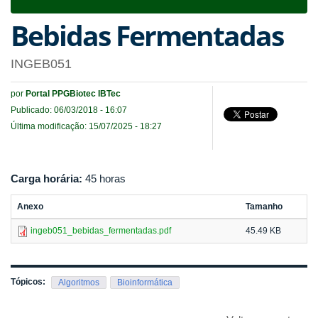
navigat
Bebidas Fermentadas
INGEB051
por
Portal PPGBiotec IBTec
Publicado: 06/03/2018 - 16:07
Última modificação: 15/07/2025 - 18:27
Carga horária:
45 horas
Anexo
Tamanho
ingeb051_bebidas_fermentadas.pdf
45.49 KB
Tópicos:
Algoritmos
Bioinformática