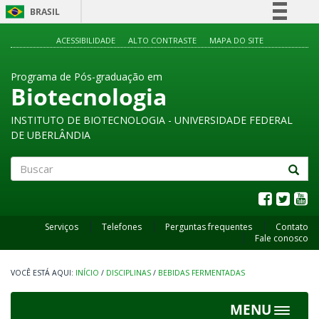
BRASIL
Simplifique!
ACESSIBILIDADE
ALTO CONTRASTE
MAPA DO SITE
Comunica BR
Programa de Pós-graduação em
Participe
Biotecnologia
Acesso à informação
INSTITUTO DE BIOTECNOLOGIA - UNIVERSIDADE FEDERAL
Legislação
DE UBERLÂNDIA
Canais
Buscar
Serviços
Telefones
Perguntas frequentes
Contato
Fale conosco
INÍCIO
/
DISCIPLINAS
/
BEBIDAS FERMENTADAS
MENU
Toggle