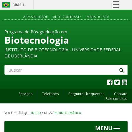
BRASIL
Simplifique!
ACESSIBILIDADE
ALTO CONTRASTE
MAPA DO SITE
Comunica BR
Programa de Pós-graduação em
Participe
Biotecnologia
Acesso à informação
INSTITUTO DE BIOTECNOLOGIA - UNIVERSIDADE FEDERAL
Legislação
DE UBERLÂNDIA
Canais
Buscar
Serviços
Telefones
Perguntas frequentes
Contato
Fale conosco
INÍCIO
/
TAGS
/
BIOINFORMÁTICA
MENU
Toggle