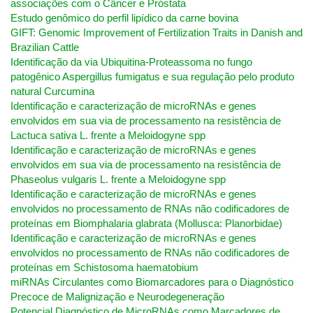
associações com o Câncer e Próstata
Estudo genômico do perfil lipídico da carne bovina
GIFT: Genomic Improvement of Fertilization Traits in Danish and
Brazilian Cattle
Identificação da via Ubiquitina-Proteassoma no fungo
patogênico Aspergillus fumigatus e sua regulação pelo produto
natural Curcumina
Identificação e caracterização de microRNAs e genes
envolvidos em sua via de processamento na resistência de
Lactuca sativa L. frente a Meloidogyne spp
Identificação e caracterização de microRNAs e genes
envolvidos em sua via de processamento na resistência de
Phaseolus vulgaris L. frente a Meloidogyne spp
Identificação e caracterização de microRNAs e genes
envolvidos no processamento de RNAs não codificadores de
proteínas em Biomphalaria glabrata (Mollusca: Planorbidae)
Identificação e caracterização de microRNAs e genes
envolvidos no processamento de RNAs não codificadores de
proteínas em Schistosoma haematobium
miRNAs Circulantes como Biomarcadores para o Diagnóstico
Precoce de Malignização e Neurodegeneração
Potencial Diagnóstico de MicroRNAs como Marcadores de