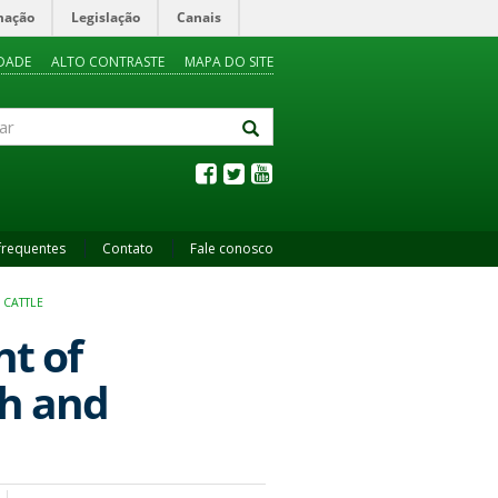
mação
Legislação
Canais
IDADE
ALTO CONTRASTE
MAPA DO SITE
frequentes
Contato
Fale conosco
 CATTLE
t of
sh and