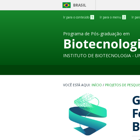
BRASIL
Ir para o conteúdo
1
Ir para o menu
2
Ir pa
Programa de Pós-graduação em
Biotecnolog
INSTITUTO DE BIOTECNOLOGIA - U
INÍCIO
/
PROJETOS DE PESQUI
G
F
B