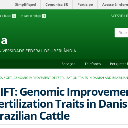
Simplifique!
Comunica BR
Participe
Acesso à infor
ACESSIBIL
ra a busca
3
Ir para o rodapé
4
ia
Buscar
NIVERSIDADE FEDERAL DE UBERLÂNDIA
Serviços
Telefones
Perguntas 
SA
/
GIFT: GENOMIC IMPROVEMENT OF FERTILIZATION TRAITS IN DANISH AND BRAZILIAN
IFT: Genomic Improvemen
ertilization Traits in Dani
razilian Cattle