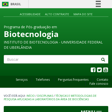
BRASIL
Simplifique!
ACESSIBILIDADE
ALTO CONTRASTE
MAPA DO SITE
Comunica BR
Programa de Pós-graduação em
Participe
Biotecnologia
Acesso à informação
INSTITUTO DE BIOTECNOLOGIA - UNIVERSIDADE FEDERAL
Legislação
DE UBERLÂNDIA
Canais
Buscar
Serviços
Telefones
Perguntas frequentes
Contato
Fale conosco
INÍCIO
/
DISCIPLINAS
/
TÉCNICAS E METODOLOGIAS DE
PESQUISA APLICADAS A LABORATÓRIOS DA ÁREA DE BIOCIÊNCIAS