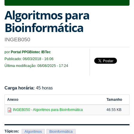
navigat
Algoritmos para
Bioinformática
INGEB050
por
Portal PPGBiotec IBTec
Publicado: 06/03/2018 - 16:06
Última modificação: 08/08/2025 - 17:24
Carga horária:
45 horas
Anexo
Tamanho
INGEB050 - Algoritmos para Bioinformática
46.55 KB
Tópicos:
Algoritmos
Bioinformática