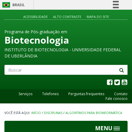
BRASIL
Simplifique!
ACESSIBILIDADE
ALTO CONTRASTE
MAPA DO SITE
Comunica BR
Programa de Pós-graduação em
Participe
Biotecnologia
Acesso à informação
INSTITUTO DE BIOTECNOLOGIA - UNIVERSIDADE FEDERAL
Legislação
DE UBERLÂNDIA
Canais
Buscar
Serviços
Telefones
Perguntas frequentes
Contato
Fale conosco
INÍCIO
/
DISCIPLINAS
/
ALGORITMOS PARA BIOINFORMÁTICA
MENU
Toggle