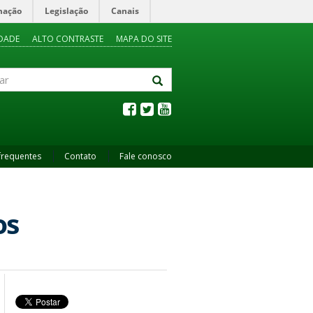
mação
Legislação
Canais
IDADE
ALTO CONTRASTE
MAPA DO SITE
frequentes
Contato
Fale conosco
os