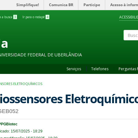
Simplifique!
Comunica BR
Participe
Acesso à infor
ACESSIBIL
ra a busca
3
Ir para o rodapé
4
ia
Buscar
NIVERSIDADE FEDERAL DE UBERLÂNDIA
Serviços
Telefones
Perguntas 
ENSORES ELETROQUÍMICOS
iossensores Eletroquímic
GEB052
PPGBiotec
icado: 15/07/2025 - 18:29