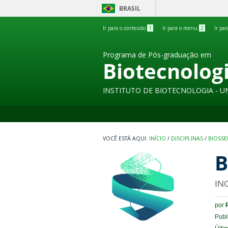
BRASIL
Ir para o conteúdo
1
Ir para o menu
2
Ir pa
Programa de Pós-graduação em
Biotecnolog
INSTITUTO DE BIOTECNOLOGIA - U
INÍCIO
/
DISCIPLINAS
/
BIOSS
B
IN
por
Publ