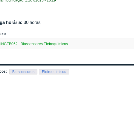
ma modificação: 15/07/2025 - 18:29
ga horária:
30 horas
exo
INGEB052 - Biossensores Eletroquímicos
cos:
Biossensores
Eletroquímicos