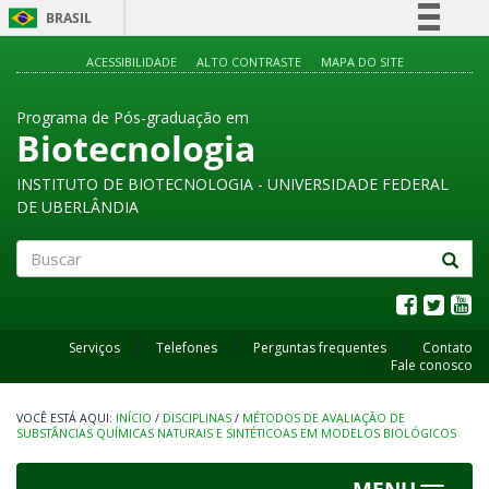
BRASIL
Simplifique!
ACESSIBILIDADE
ALTO CONTRASTE
MAPA DO SITE
Comunica BR
Programa de Pós-graduação em
Participe
Biotecnologia
Acesso à informação
INSTITUTO DE BIOTECNOLOGIA - UNIVERSIDADE FEDERAL
Legislação
DE UBERLÂNDIA
Canais
Buscar
Serviços
Telefones
Perguntas frequentes
Contato
Fale conosco
INÍCIO
/
DISCIPLINAS
/
MÉTODOS DE AVALIAÇÃO DE
SUBSTÂNCIAS QUÍMICAS NATURAIS E SINTÉTICOAS EM MODELOS BIOLÓGICOS