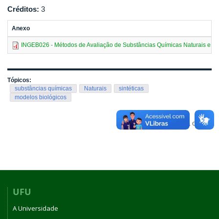
Créditos:
3
Anexo
INGEB026 - Métodos de Avaliação de Substâncias Químicas Naturais e Si
Tópicos:
substâncias químicas
Naturais
sintéticas
modelos biológicos
Voltar para o topo
UFU
A Universidade