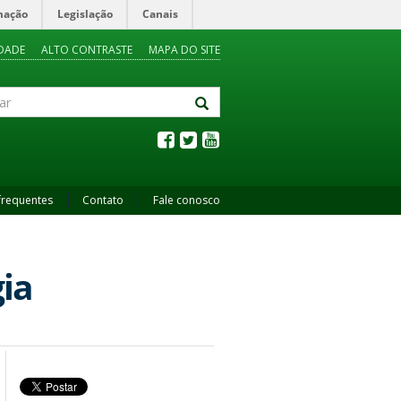
mação
Legislação
Canais
IDADE
ALTO CONTRASTE
MAPA DO SITE
frequentes
Contato
Fale conosco
ia