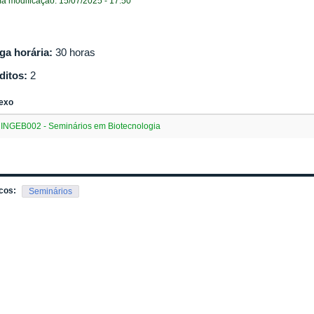
ma modificação: 15/07/2025 - 17:50
ga horária:
30 horas
ditos:
2
exo
INGEB002 - Seminários em Biotecnologia
cos:
Seminários