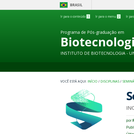
BRASIL
Ir para o conteúdo
1
Ir para o menu
2
Ir pa
Programa de Pós-graduação em
Biotecnolog
INSTITUTO DE BIOTECNOLOGIA - U
INÍCIO
/
DISCIPLINAS
/
SEMINÁ
S
IN
por
Publ