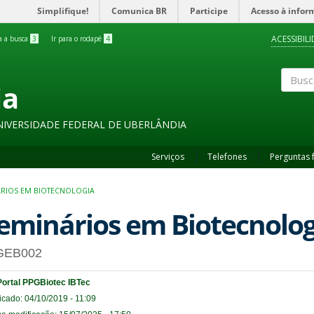
Simplifique!
Comunica BR
Participe
Acesso à infor
ACESSIBIL
ra a busca
3
Ir para o rodapé
4
ia
Buscar
NIVERSIDADE FEDERAL DE UBERLÂNDIA
Serviços
Telefones
Perguntas 
RIOS EM BIOTECNOLOGIA
eminários em Biotecnolog
GEB002
Portal PPGBiotec IBTec
icado: 04/10/2019 - 11:09