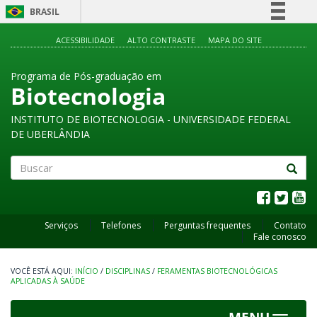
BRASIL
Simplifique!
ACESSIBILIDADE
ALTO CONTRASTE
MAPA DO SITE
Comunica BR
Programa de Pós-graduação em
Participe
Biotecnologia
Acesso à informação
INSTITUTO DE BIOTECNOLOGIA - UNIVERSIDADE FEDERAL
Legislação
DE UBERLÂNDIA
Canais
Buscar
Serviços
Telefones
Perguntas frequentes
Contato
Fale conosco
INÍCIO
/
DISCIPLINAS
/
FERAMENTAS BIOTECNOLÓGICAS
APLICADAS À SAÚDE