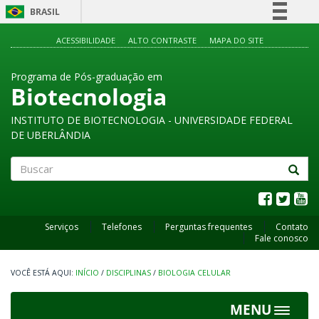
BRASIL
Simplifique!
ACESSIBILIDADE
ALTO CONTRASTE
MAPA DO SITE
Comunica BR
Programa de Pós-graduação em
Participe
Biotecnologia
Acesso à informação
INSTITUTO DE BIOTECNOLOGIA - UNIVERSIDADE FEDERAL
Legislação
DE UBERLÂNDIA
Canais
Buscar
Serviços
Telefones
Perguntas frequentes
Contato
Fale conosco
INÍCIO
/
DISCIPLINAS
/
BIOLOGIA CELULAR
MENU
Toggle