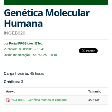
navigat
Genética Molecular
Humana
INGEB020
por
Portal PPGBiotec IBTec
Publicado: 06/03/2018 - 16:41
Última modificação: 15/07/2025 - 18:10
Carga horária:
45 horas
Créditos:
3
Anexo
Tamanho
INGEB020 - Genética Molecular Humana
45.6 KB