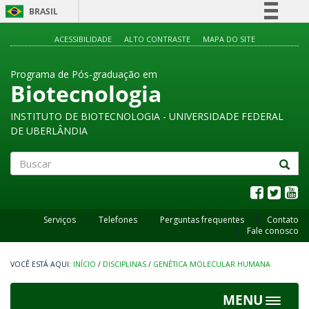
BRASIL
Simplifique!
ACESSIBILIDADE
ALTO CONTRASTE
MAPA DO SITE
Comunica BR
Programa de Pós-graduação em
Participe
Biotecnologia
Acesso à informação
INSTITUTO DE BIOTECNOLOGIA - UNIVERSIDADE FEDERAL
Legislação
DE UBERLÂNDIA
Canais
Buscar
Serviços
Telefones
Perguntas frequentes
Contato
Fale conosco
INÍCIO
/
DISCIPLINAS
/
GENÉTICA MOLECULAR HUMANA
MENU
Toggle