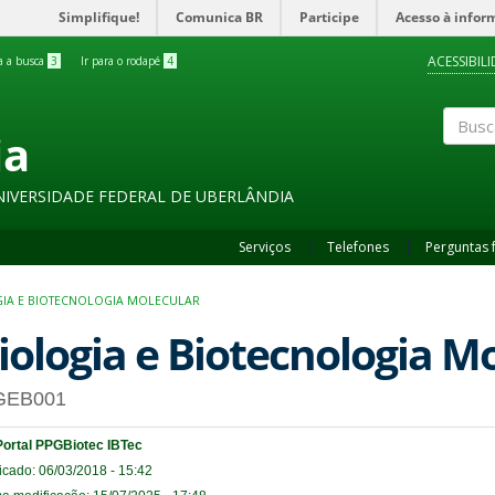
Simplifique!
Comunica BR
Participe
Acesso à infor
ACESSIBIL
ra a busca
3
Ir para o rodapé
4
ia
Buscar
NIVERSIDADE FEDERAL DE UBERLÂNDIA
Serviços
Telefones
Perguntas 
IA E BIOTECNOLOGIA MOLECULAR
iologia e Biotecnologia M
GEB001
Portal PPGBiotec IBTec
icado: 06/03/2018 - 15:42