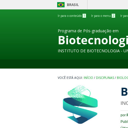
BRASIL
Ir para o conteúdo
1
Ir para o menu
2
Ir pa
Programa de Pós-graduação em
Biotecnolog
INSTITUTO DE BIOTECNOLOGIA - U
INÍCIO
/
DISCIPLINAS
/
BIOLOG
B
IN
por
Publ