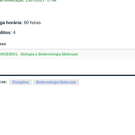
ma modificação: 15/07/2025 - 17:48
ga horária:
60 horas
ditos:
4
exo
INGEB001 - Biologia e Biotecnologia Molecular
cos:
Disciplina
Biotecnologia Molecular