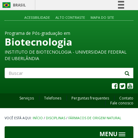
BRASIL
Simplifique!
ACESSIBILIDADE
ALTO CONTRASTE
MAPA DO SITE
Comunica BR
Programa de Pós-graduação em
Participe
Biotecnologia
Acesso à informação
INSTITUTO DE BIOTECNOLOGIA - UNIVERSIDADE FEDERAL
Legislação
DE UBERLÂNDIA
Canais
Buscar
Serviços
Telefones
Perguntas frequentes
Contato
Fale conosco
INÍCIO
/
DISCIPLINAS
/
FÁRMACOS DE ORIGEM NATURAL
MENU
Toggle