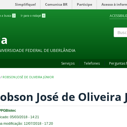
Simplifique!
Comunica BR
Participe
Acesso à infor
ACESSIBIL
ra a busca
3
Ir para o rodapé
4
ia
Buscar
NIVERSIDADE FEDERAL DE UBERLÂNDIA
Serviços
Telefones
Perguntas 
/
ROBSON JOSÉ DE OLIVEIRA JÚNIOR
obson José de Oliveira 
PPGBiotec
icado: 05/03/2018 - 14:21
ma modificação: 12/07/2018 - 17:20