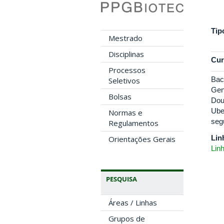
Tip
Mestrado
Disciplinas
Cur
Processos
Bac
Seletivos
Gen
Bolsas
Dou
Ube
Normas e
segu
Regulamentos
Lin
Orientações Gerais
Lin
PESQUISA
Áreas / Linhas
Grupos de