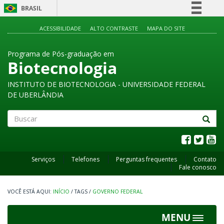
BRASIL
Simplifique!
ACESSIBILIDADE
ALTO CONTRASTE
MAPA DO SITE
Comunica BR
Programa de Pós-graduação em
Participe
Biotecnologia
Acesso à informação
INSTITUTO DE BIOTECNOLOGIA - UNIVERSIDADE FEDERAL
Legislação
DE UBERLÂNDIA
Canais
Buscar
Serviços
Telefones
Perguntas frequentes
Contato
Fale conosco
INÍCIO
/
TAGS
/
GOVERNO FEDERAL
MENU
Toggle