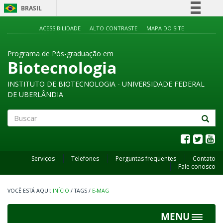
BRASIL
Simplifique!
ACESSIBILIDADE
ALTO CONTRASTE
MAPA DO SITE
Comunica BR
Programa de Pós-graduação em
Participe
Biotecnologia
Acesso à informação
INSTITUTO DE BIOTECNOLOGIA - UNIVERSIDADE FEDERAL
Legislação
DE UBERLÂNDIA
Canais
Buscar
Serviços
Telefones
Perguntas frequentes
Contato
Fale conosco
INÍCIO
/
TAGS
/
E-MAG
MENU
Toggle