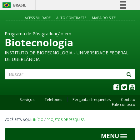
BRASIL
Simplifique!
ACESSIBILIDADE
ALTO CONTRASTE
MAPA DO SITE
Comunica BR
Programa de Pós-graduação em
Participe
Biotecnologia
Acesso à informação
INSTITUTO DE BIOTECNOLOGIA - UNIVERSIDADE FEDERAL
Legislação
DE UBERLÂNDIA
Canais
Buscar
Serviços
Telefones
Perguntas frequentes
Contato
Fale conosco
INÍCIO
/
PROJETOS DE PESQUISA
MENU
Toggle