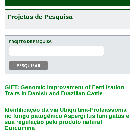
navigat
Projetos de Pesquisa
PROJETO DE PESQUISA
PESQUISAR
GIFT: Genomic Improvement of Fertilization
Traits in Danish and Brazilian Cattle
Identificação da via Ubiquitina-Proteassoma
no fungo patogênico Aspergillus fumigatus e
sua regulação pelo produto natural
Curcumina