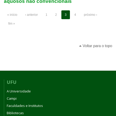
aquosos não convencionais
« início
‹ anterior
1
2
3
4
próximo ›
fim »
Voltar para o topo
UFU
A Universidade
Campi
Faculdades e Institutos
Bibliotecas