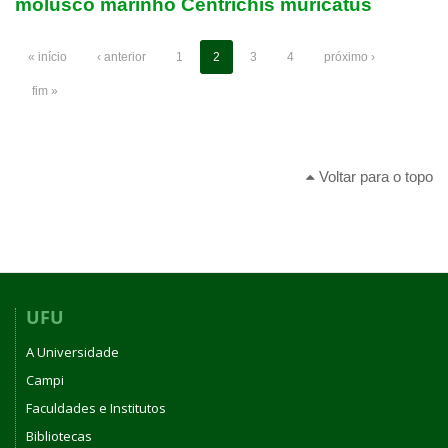
molusco marinho Centrichis muricatus
« início
‹ anterior
1
2
3
4
próximo ›
fim »
Voltar para o topo
UFU
A Universidade
Campi
Faculdades e Institutos
Bibliotecas