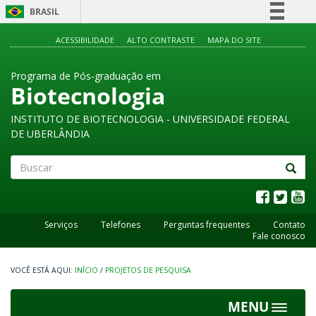
BRASIL
Simplifique!
ACESSIBILIDADE
ALTO CONTRASTE
MAPA DO SITE
Comunica BR
Programa de Pós-graduação em
Participe
Biotecnologia
Acesso à informação
INSTITUTO DE BIOTECNOLOGIA - UNIVERSIDADE FEDERAL
Legislação
DE UBERLÂNDIA
Canais
Buscar
Serviços
Telefones
Perguntas frequentes
Contato
Fale conosco
INÍCIO
/
PROJETOS DE PESQUISA
MENU
Toggle