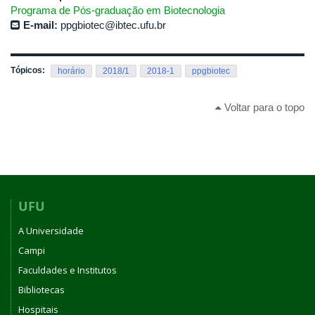
Programa de Pós-graduação em Biotecnologia
E-mail:
ppgbiotec@ibtec.ufu.br
Tópicos:
horário
2018/1
2018-1
ppgbiotec
Voltar para o topo
UFU
A Universidade
Campi
Faculdades e Institutos
Bibliotecas
Hospitais