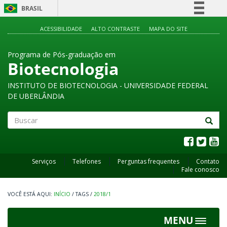
BRASIL
Simplifique!
ACESSIBILIDADE
ALTO CONTRASTE
MAPA DO SITE
Comunica BR
Programa de Pós-graduação em
Participe
Biotecnologia
Acesso à informação
INSTITUTO DE BIOTECNOLOGIA - UNIVERSIDADE FEDERAL
Legislação
DE UBERLÂNDIA
Canais
Buscar
Serviços
Telefones
Perguntas frequentes
Contato
Fale conosco
INÍCIO
/
TAGS
/
2018/1
MENU
Toggle