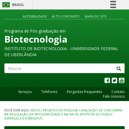
BRASIL
Simplifique!
ACESSIBILIDADE
ALTO CONTRASTE
MAPA DO SITE
Comunica BR
Programa de Pós-graduação em
Participe
Biotecnologia
Acesso à informação
INSTITUTO DE BIOTECNOLOGIA - UNIVERSIDADE FEDERAL
Legislação
DE UBERLÂNDIA
Canais
Buscar
Serviços
Telefones
Perguntas frequentes
Contato
Fale conosco
INÍCIO
/
PROJETOS DE PESQUISA
/
AVALIAÇÃO DE CURCUMINA
NA REGULAÇÃO DA PATOGENICIDADE E NA VIA DE APOPTOSE DO FUNGO
ASPERGILLUS FUMIGATUS