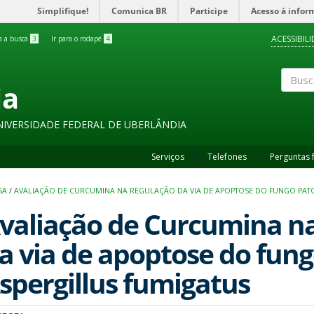
Simplifique!
Comunica BR
Participe
Acesso à infor
ACESSIBIL
ra a busca
3
Ir para o rodapé
4
ia
Buscar
NIVERSIDADE FEDERAL DE UBERLÂNDIA
Serviços
Telefones
Perguntas 
SA
/
AVALIAÇÃO DE CURCUMINA NA REGULAÇÃO DA VIA DE APOPTOSE DO FUNGO PAT
valiação de Curcumina n
a via de apoptose do fun
spergillus fumigatus