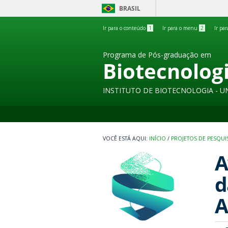
BRASIL
Ir para o conteúdo
1
Ir para o menu
2
Ir pa
Programa de Pós-graduação em
Biotecnolog
INSTITUTO DE BIOTECNOLOGIA - U
INÍCIO
/
PROJETOS DE PESQUI
A
d
A