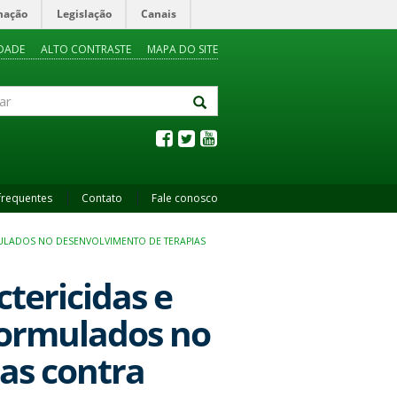
mação
Legislação
Canais
IDADE
ALTO CONTRASTE
MAPA DO SITE
frequentes
Contato
Fale conosco
LADOS NO DESENVOLVIMENTO DE TERAPIAS
ctericidas e
ormulados no
as contra