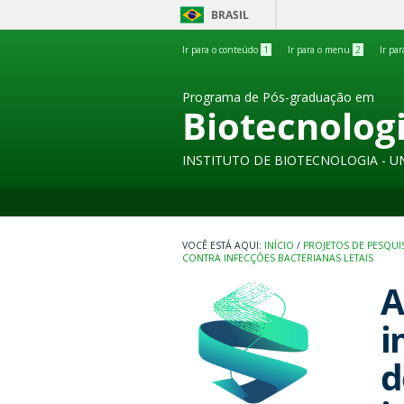
BRASIL
Ir para o conteúdo
1
Ir para o menu
2
Ir pa
Programa de Pós-graduação em
Biotecnolog
INSTITUTO DE BIOTECNOLOGIA - U
INÍCIO
/
PROJETOS DE PESQUI
CONTRA INFECÇÕES BACTERIANAS LETAIS
A
i
d