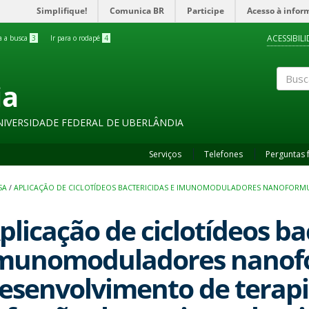
Simplifique!
Comunica BR
Participe
Acesso à infor
ACESSIBIL
ra a busca
3
Ir para o rodapé
4
ia
Buscar
NIVERSIDADE FEDERAL DE UBERLÂNDIA
Serviços
Telefones
Perguntas 
SA
/
APLICAÇÃO DE CICLOTÍDEOS BACTERICIDAS E IMUNOMODULADORES NANOFORMU
plicação de ciclotídeos ba
munomoduladores nanof
esenvolvimento de terapi