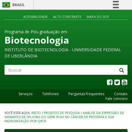
BRASIL
Simplifique!
ACESSIBILIDADE
ALTO CONTRASTE
MAPA DO SITE
Comunica BR
Programa de Pós-graduação em
Participe
Biotecnologia
Acesso à informação
INSTITUTO DE BIOTECNOLOGIA - UNIVERSIDADE FEDERAL
Legislação
DE UBERLÂNDIA
Canais
Buscar
Serviços
Telefones
Perguntas frequentes
Contato
Fale conosco
INÍCIO
/
PROJETOS DE PESQUISA
/
ANÁLISE DA EXPRESSÃO DE
VARIANTES DE SPLICING DO GENE PCA3 NO CÂNCER DE PRÓSTATA E SUA
PADRONIZAÇÃO POR QPCR