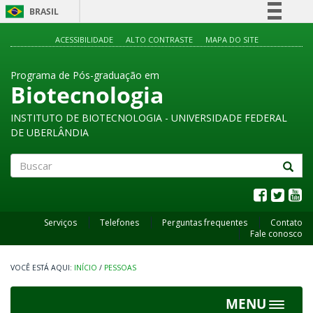
BRASIL
Simplifique!
ACESSIBILIDADE
ALTO CONTRASTE
MAPA DO SITE
Comunica BR
Programa de Pós-graduação em
Participe
Biotecnologia
Acesso à informação
INSTITUTO DE BIOTECNOLOGIA - UNIVERSIDADE FEDERAL
Legislação
DE UBERLÂNDIA
Canais
Buscar
Serviços
Telefones
Perguntas frequentes
Contato
Fale conosco
INÍCIO
/
PESSOAS
MENU
Toggle