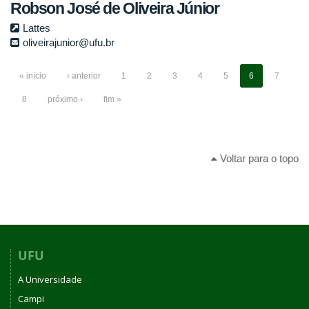
Robson José de Oliveira Júnior
Lattes
oliveirajunior@ufu.br
« início
‹ anterior
1
2
3
4
5
6
7
8
próximo ›
fim »
Voltar para o topo
UFU
A Universidade
Campi