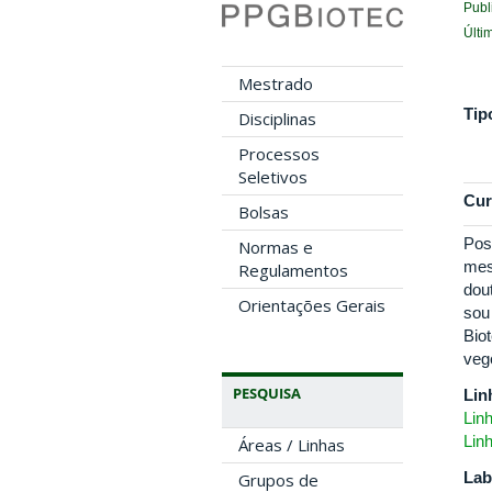
Publ
Últi
Mestrado
Tip
Disciplinas
Processos
Seletivos
Cur
Bolsas
Pos
Normas e
mes
Regulamentos
dou
Orientações Gerais
sou
Bio
veg
PESQUISA
Lin
Lin
Lin
Áreas / Linhas
Lab
Grupos de