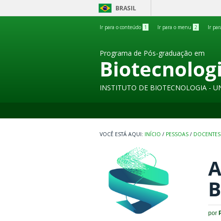
BRASIL
Ir para o conteúdo
1
Ir para o menu
2
Ir pa
Programa de Pós-graduação em
Biotecnolog
INSTITUTO DE BIOTECNOLOGIA - U
INÍCIO
/
PESSOAS
/
DOCENTES
A
B
por