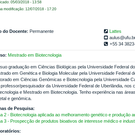
icado: 05/03/2018 - 13:58
ma modificação: 12/07/2018 - 17:20
o do Docente:
Permanente
Lattes
aulus@ufu.b
+55 34 3823
so:
Mestrado em Biotecnologia
suo graduação em Ciências Biológicas pela Universidade Federal do
trado em Genética e Biologia Molecular pela Universidade Federal d
torado em Ciências Genômicas e Biotecnologia pela Universidade Cat
 professor/pesquisador da Universidade Federal de Uberlândia, nos
tecnologia e Mestrado em Biotecnologia. Tenho experiência nas áreas 
etal e genômica.
has de Pesquisa:
ha 2 - Biotecnologia aplicada ao melhoramento genético e produção a
ha 3 - Prospecção de produtos bioativos de interesse médico e industr
oratórios: