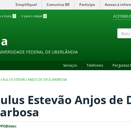
Simplifique!
Comunica BR
Participe
Acesso à infor
ACESSIBIL
ra a busca
3
Ir para o rodapé
4
ia
Buscar
NIVERSIDADE FEDERAL DE UBERLÂNDIA
Serviços
Telefones
Perguntas 
/
AULUS ESTEVÃO ANJOS DE DEUS BARBOSA
ulus Estevão Anjos de 
arbosa
PPGBiotec