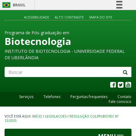
BRASIL
Simplifique!
ACESSIBILIDADE
ALTO CONTRASTE
MAPA DO SITE
Comunica BR
Programa de Pós-graduação em
Participe
Biotecnologia
Acesso à informação
INSTITUTO DE BIOTECNOLOGIA - UNIVERSIDADE FEDERAL
Legislação
DE UBERLÂNDIA
Canais
Buscar
Serviços
Telefones
Perguntas frequentes
Contato
Fale conosco
INÍCIO
/
LEGISLACOES
/
RESOLUÇÃO COLPPGBIOTEC Nº
12/2025