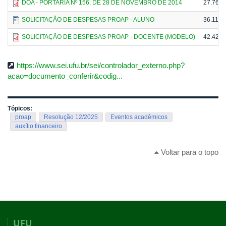
DOA - PORTARIA Nº 156, DE 28 DE NOVEMBRO DE 2014
27.76 K
SOLICITAÇÃO DE DESPESAS PROAP - ALUNO
36.11 K
SOLICITAÇÃO DE DESPESAS PROAP - DOCENTE (MODELO)
42.42 K
https://www.sei.ufu.br/sei/controlador_externo.php?
acao=documento_conferir&codig...
Tópicos:
proap
Resolução 12/2025
Eventos acadêmicos
auxílio financeiro
Voltar para o topo
UFU