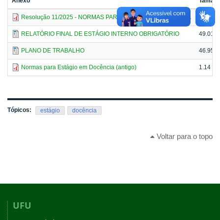
Anexo
Taman
Resolução 11/2025 - NORMAS PARA ESTÁGIO EM DOCÊNCIA
194.49
RELATÓRIO FINAL DE ESTÁGIO INTERNO OBRIGATÓRIO
49.01 
PLANO DE TRABALHO
46.95 
Normas para Estágio em Docência (antigo)
1.14 M
Tópicos:
estágio
docência
Voltar para o topo
UFU