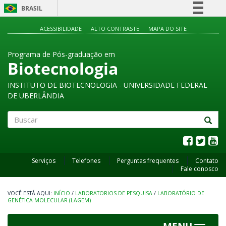
BRASIL
Simplifique!
ACESSIBILIDADE
ALTO CONTRASTE
MAPA DO SITE
Comunica BR
Programa de Pós-graduação em
Participe
Biotecnologia
Acesso à informação
INSTITUTO DE BIOTECNOLOGIA - UNIVERSIDADE FEDERAL
Legislação
DE UBERLÂNDIA
Canais
Buscar
Serviços
Telefones
Perguntas frequentes
Contato
Fale conosco
INÍCIO
/
LABORATORIOS DE PESQUISA
/
LABORATÓRIO DE
GENÉTICA MOLECULAR (LAGEM)