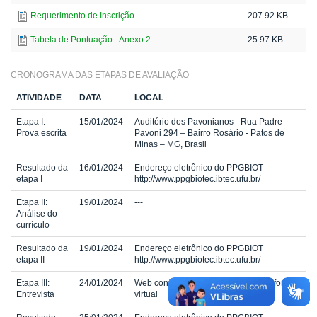
Requerimento de Inscrição
207.92 KB
Tabela de Pontuação - Anexo 2
25.97 KB
CRONOGRAMA DAS ETAPAS DE AVALIAÇÃO
ATIVIDADE
DATA
LOCAL
Etapa I:
15/01/2024
Auditório dos Pavonianos - Rua Padre
Prova escrita
Pavoni 294 – Bairro Rosário - Patos de
Minas – MG, Brasil
Resultado da
16/01/2024
Endereço eletrônico do PPGBIOT
etapa I
http://www.ppgbiotec.ibtec.ufu.br/
Etapa II:
19/01/2024
---
Análise do
currículo
Resultado da
19/01/2024
Endereço eletrônico do PPGBIOT
etapa II
http://www.ppgbiotec.ibtec.ufu.br/
Etapa III:
24/01/2024
Web conferência realizada por plataforma
Entrevista
virtual