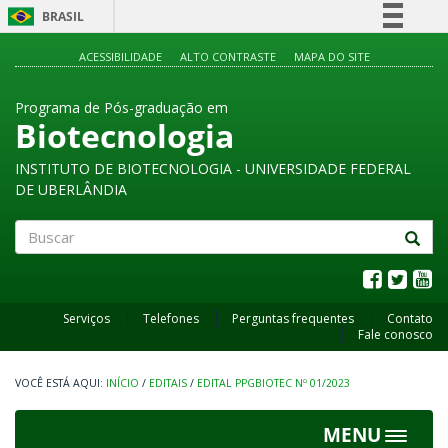
BRASIL
Simplifique!
ACESSIBILIDADE
ALTO CONTRASTE
MAPA DO SITE
Comunica BR
Programa de Pós-graduação em
Participe
Biotecnologia
Acesso à informação
INSTITUTO DE BIOTECNOLOGIA - UNIVERSIDADE FEDERAL
Legislação
DE UBERLÂNDIA
Canais
Buscar
Serviços
Telefones
Perguntas frequentes
Contato
Fale conosco
INÍCIO
/
EDITAIS
/
EDITAL PPGBIOTEC Nº 01/2023
MENU
Toggle