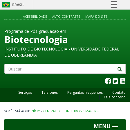
BRASIL
Simplifique!
ACESSIBILIDADE
ALTO CONTRASTE
MAPA DO SITE
Comunica BR
Programa de Pós-graduação em
Participe
Biotecnologia
Acesso à informação
INSTITUTO DE BIOTECNOLOGIA - UNIVERSIDADE FEDERAL
Legislação
DE UBERLÂNDIA
Canais
Buscar
Serviços
Telefones
Perguntas frequentes
Contato
Fale conosco
INÍCIO
/
CENTRAL DE CONTEUDOS
/
IMAGENS
MENU
Toggle